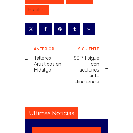
Hidalgo
Navegación
ANTERIOR
SIGUIENTE
de
Talleres
SSPH sigue
Artísticos en
con
entradas
Hidalgo
acciones
ante
delincuencia
Últimas Noticias