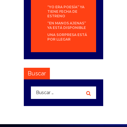
“YO ERA POESÍA” YA
TIENE FECHA DE
ESTRENO
“EN MANOS AJENAS”
YA ESTÁ DISPONIBLE
UNA SORPRESA ESTÁ
POR LLEGAR
Buscar
Buscar: