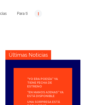
cias
Para ti
Últimas Noticias
“YO ERA POESÍA” YA
TIENE FECHA DE
ESTRENO
“EN MANOS AJENAS” YA
ESTÁ DISPONIBLE
UNA SORPRESA ESTÁ