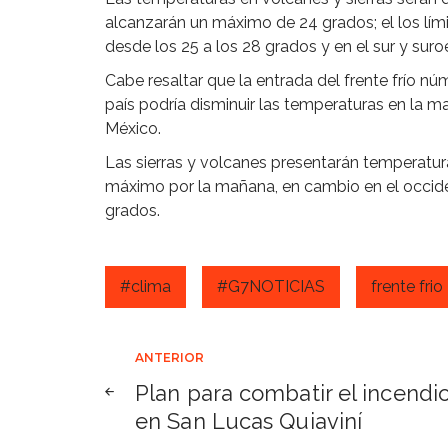
alcanzarán un máximo de 24 grados; el los lím
desde los 25 a los 28 grados y en el sur y suro
Cabe resaltar que la entrada del frente frío n
país podría disminuir las temperaturas en la 
México.
Las sierras y volcanes presentarán temperatu
máximo por la mañana, en cambio en el occide
grados.
#clima
#G7NOTICIAS
frente frio
Navegación
ANTERIOR
Plan para combatir el incendi
de
en San Lucas Quiaviní