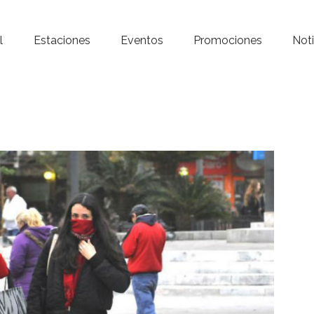
Inicio – Radio Crystal
l
Estaciones
Eventos
Promociones
Noti
Estaciones
Eventos
Promociones
Noticias
Para ti
Contacto