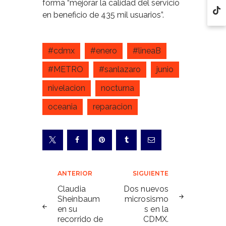
forma “mejorar la calidad del servicio
en beneficio de 435 mil usuarios”.
#cdmx
#enero
#lineaB
#METRO
#sanlazaro
junio
nivelacion
nocturna
oceania
reparacion
Navegación
ANTERIOR
SIGUIENTE
de
Claudia
Dos nuevos
Sheinbaum
microsismo
entradas
en su
s en la
recorrido de
CDMX.