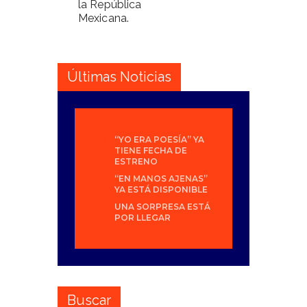
la República
Mexicana.
Últimas Noticias
“YO ERA POESÍA” YA
TIENE FECHA DE
ESTRENO
“EN MANOS AJENAS”
YA ESTÁ DISPONIBLE
UNA SORPRESA ESTÁ
POR LLEGAR
Buscar