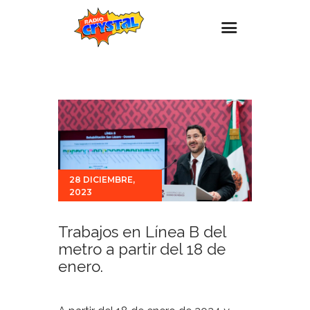
Inicio – Radio Crystal
Estaciones
Eventos
Promociones
Noticias
28 DICIEMBRE,
2023
Para ti
Contacto
Trabajos en Línea B del
metro a partir del 18 de
enero.