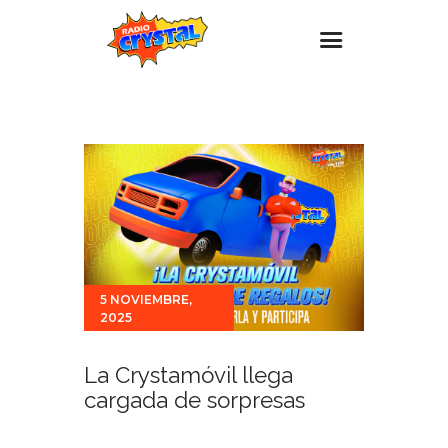
Inicio – Radio Crystal
Estaciones
Eventos
Promociones
Noticias
Para ti
5 NOVIEMBRE,
2025
Contacto
La Crystamóvil llega
cargada de sorpresas