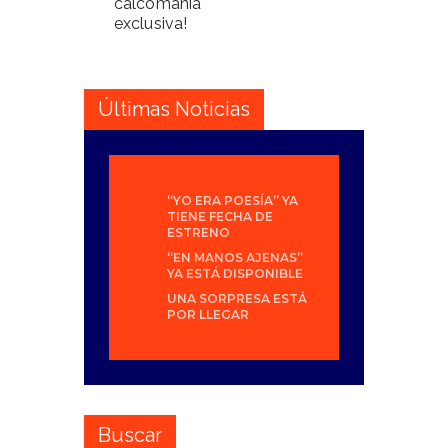
calcomanía
exclusiva!
Últimas Noticias
“YO ERA POESÍA” YA
TIENE FECHA DE
ESTRENO
“EN MANOS AJENAS”
YA ESTÁ DISPONIBLE
UNA SORPRESA ESTÁ
POR LLEGAR
Buscar