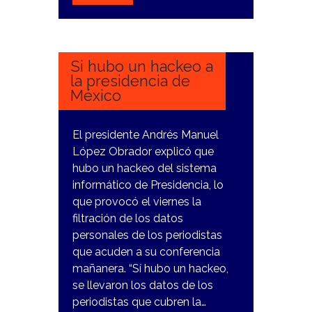
29
ENERO,
2024
Si hubo un hackeo a
la presidencia de
México
El presidente Andrés Manuel
López Obrador explicó que
hubo un hackeo del sistema
informático de Presidencia, lo
que provocó el viernes la
filtración de los datos
personales de los periodistas
que acuden a su conferencia
mañanera. “Sí hubo un hackeo,
se llevaron los datos de los
periodistas que cubren la…