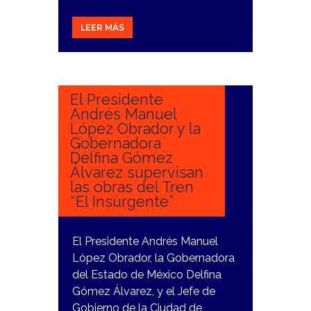
LEER MÁS
25
ENERO,
2024
El Presidente
Andrés Manuel
López Obrador y la
Gobernadora
Delfina Gómez
Álvarez supervisan
las obras del Tren
“El Insurgente”
El Presidente Andrés Manuel
López Obrador, la Gobernadora
del Estado de México Delfina
Gómez Álvarez, y el Jefe de
Gobierno de la Ciudad de