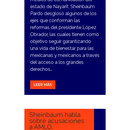
estado de Nayarit, Sheinbaum
Pardo desglosó algunos de los
ejes que conforman las
reformas del presidente López
Obrador, las cuales tienen como
objetivo seguir garantizando
una vida de bienestar para las
mexicanas y mexicanos a través
del acceso a los grandes
derechos…
LEER MÁS
1
FEBRERO,
2024
Sheinbaum habla
sobre acusaciones
a AMLO.