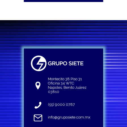
Montecito 38 Piso 31
Oficina 34 WTC
Napoles, Benito Juárez
03810
(55) 9000 0787
info@gruposiete.com.mx