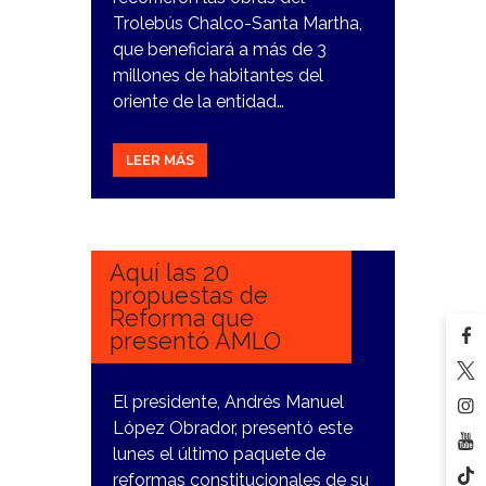
Trolebús Chalco-Santa Martha,
que beneficiará a más de 3
millones de habitantes del
oriente de la entidad…
LEER MÁS
6
FEBRERO,
2024
Aquí las 20
propuestas de
Reforma que
presentó AMLO
El presidente, Andrés Manuel
López Obrador, presentó este
lunes el último paquete de
reformas constitucionales de su