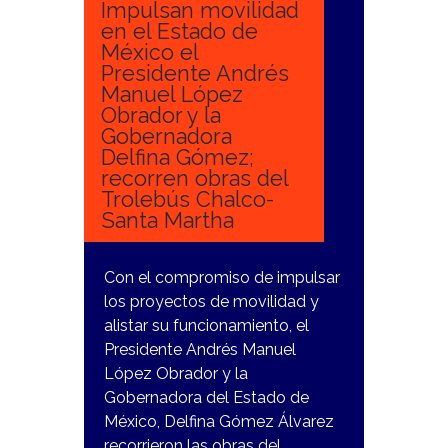
Impulsan movilidad
en el Estado de
México el
Presidente Andrés
Manuel López
Obrador y la
Gobernadora
Delfina Gómez;
recorren obras del
Trolebús Chalco-
Santa Martha
Con el compromiso de impulsar
los proyectos de movilidad y
alistar su funcionamiento, el
Presidente Andrés Manuel
López Obrador y la
Gobernadora del Estado de
México, Delfina Gómez Álvarez
recorrieron las obras del