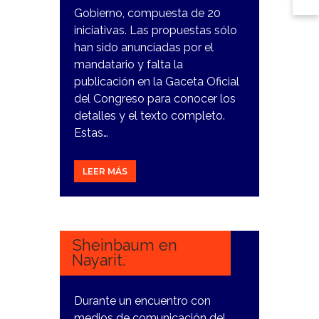
Gobierno, compuesta de 20
iniciativas. Las propuestas sólo
han sido anunciadas por el
mandatario y falta la
publicación en la Gaceta Oficial
del Congreso para conocer los
detalles y el texto completo.
Estas…
LEER MÁS
6
FEBRERO,
2024
Sheinbaum en
Nayarit.
Durante un encuentro con
medios de comunicación del