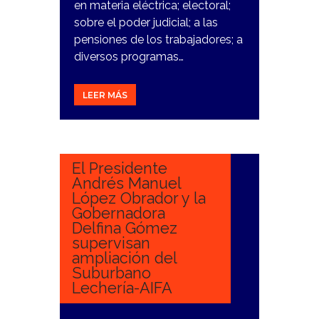
en materia eléctrica; electoral;
sobre el poder judicial; a las
pensiones de los trabajadores; a
diversos programas…
LEER MÁS
6
FEBRERO,
2024
El Presidente
Andrés Manuel
López Obrador y la
Gobernadora
Delfina Gómez
supervisan
ampliación del
Suburbano
Lechería-AIFA