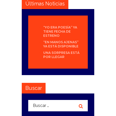
Últimas Noticias
“YO ERA POESÍA” YA
TIENE FECHA DE
ESTRENO
“EN MANOS AJENAS”
YA ESTÁ DISPONIBLE
UNA SORPRESA ESTÁ
POR LLEGAR
Buscar
Buscar: