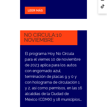
LEER MÁS
10
NOVIEMBRE,
2023
NO CIRCULA:10
NOVIEMBRE
El programa Hoy No Circula
para el viernes 10 de noviembre
de 2023 aplica para los autos
con engomado azul,
terminación de placas 9 y 0 y
con holograma de circulación 1
y 2, así como permisos, en las 16
alcaldías de la Ciudad de
México (CDMX) y 18 municipios…