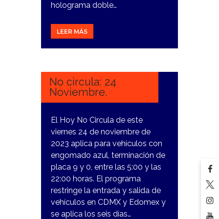
holograma doble…
LEER MÁS
23
NOVIEMBRE,
2023
No circula: 24
Noviembre.
El Hoy No Circula de este
viernes 24 de noviembre de
2023 aplica para vehículos con
engomado azul, terminación de
placa 9 y 0, entre las 5:00 y las
22:00 horas. El programa
restringe la entrada y salida de
vehículos en CDMX y Edomex y
se aplica los seis días…