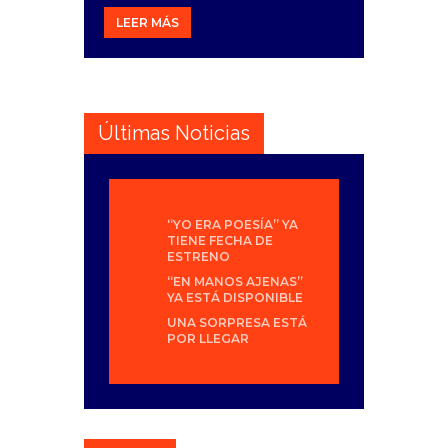
LEER MÁS
Últimas Noticias
“YO ERA POESÍA” YA
TIENE FECHA DE
ESTRENO
“EN MANOS AJENAS”
YA ESTÁ DISPONIBLE
UNA SORPRESA ESTÁ
POR LLEGAR