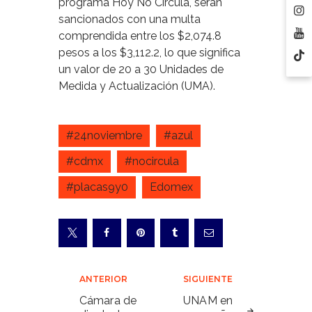
programa Hoy No Circula, serán
sancionados con una multa
comprendida entre los $2,074.8
pesos a los $3,112.2, lo que significa
un valor de 20 a 30 Unidades de
Medida y Actualización (UMA).
#24noviembre
#azul
#cdmx
#nocircula
#placas9y0
Edomex
Navegación
ANTERIOR
SIGUIENTE
de
Cámara de
UNAM en