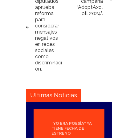
diputados
campaña
entradas
aprueba
“AdoptAxol
reforma
otl 2024”.
para
considerar
mensajes
negativos
en redes
sociales
como
discriminaci
ón.
Últimas Noticias
“YO ERA POESÍA” YA
TIENE FECHA DE
ESTRENO