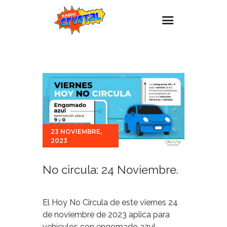
Inicio – Radio Crystal
Estaciones
Eventos
Promociones
23 NOVIEMBRE,
Noticias
2023
Para ti
Contacto
No circula: 24 Noviembre.
El Hoy No Circula de este viernes 24
de noviembre de 2023 aplica para
vehículos con engomado azul,