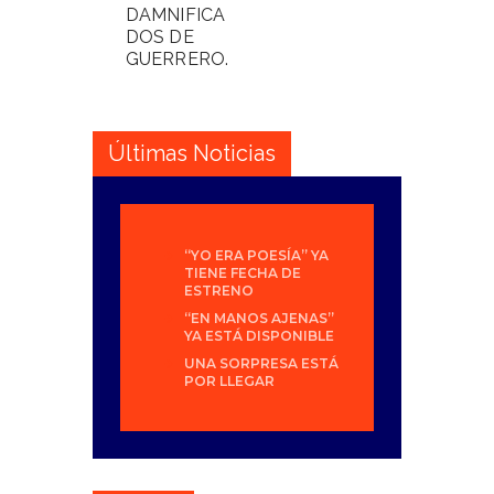
DAMNIFICA
DOS DE
GUERRERO.
Últimas Noticias
“YO ERA POESÍA” YA
TIENE FECHA DE
ESTRENO
“EN MANOS AJENAS”
YA ESTÁ DISPONIBLE
UNA SORPRESA ESTÁ
POR LLEGAR