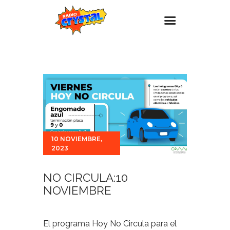
Inicio – Radio Crystal
Estaciones
Eventos
Promociones
Noticias
10 NOVIEMBRE,
2023
Para ti
Contacto
NO CIRCULA:10
NOVIEMBRE
El programa Hoy No Circula para el