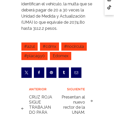
identifican el vehículo, la multa que se
deberá pagar de 20 a 30 veces la
Unidad de Medida y Actualización
(UMA) lo que equivale de 2074.80
hasta 3112.2 pesos.
#azul
#cdmx
#nocircula
#placa9y0
Edomex
Navegación
ANTERIOR
SIGUIENTE
de
CRUZ ROJA
Presentan al
SIGUE
nuevo
entradas
TRABAJAN
rector de la
DO PARA
UNAM.