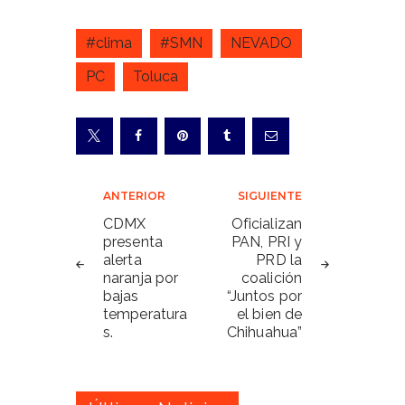
#clima
#SMN
NEVADO
PC
Toluca
Navegación
ANTERIOR
SIGUIENTE
de
CDMX
Oficializan
presenta
PAN, PRI y
entradas
alerta
PRD la
naranja por
coalición
bajas
“Juntos por
temperatura
el bien de
s.
Chihuahua”