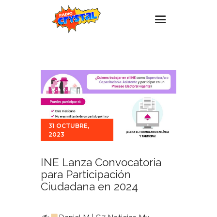
Inicio – Radio Crystal
Estaciones
Eventos
Promociones
31 OCTUBRE,
Noticias
2023
Para ti
Contacto
INE Lanza Convocatoria
para Participación
Ciudadana en 2024