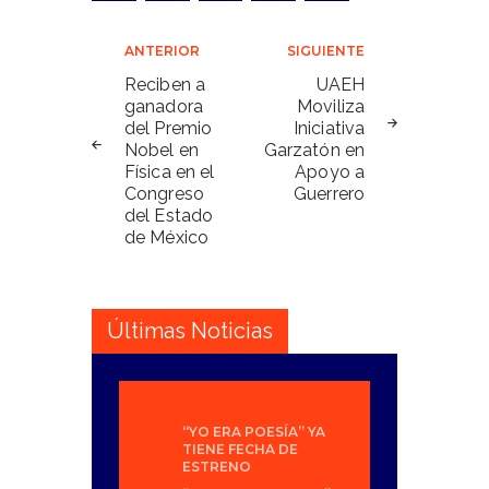
Navegación
ANTERIOR
SIGUIENTE
de
Reciben a
UAEH
ganadora
Moviliza
entradas
del Premio
Iniciativa
Nobel en
Garzatón en
Física en el
Apoyo a
Congreso
Guerrero
del Estado
de México
Últimas Noticias
“YO ERA POESÍA” YA
TIENE FECHA DE
ESTRENO