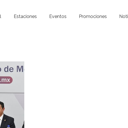
Inicio – Radio Crystal
l
Estaciones
Eventos
Promociones
Noti
Estaciones
Eventos
Promociones
Noticias
Para ti
Contacto