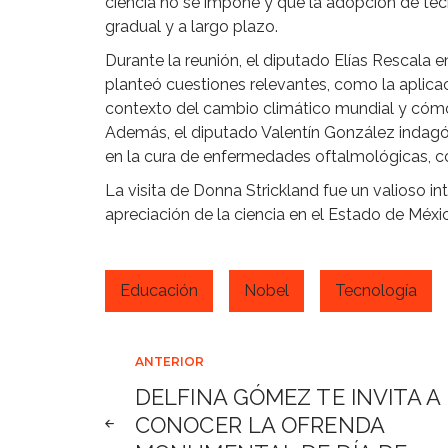
ciencia no se impone y que la adopción de te
gradual y a largo plazo.
Durante la reunión, el diputado Elías Rescala 
planteó cuestiones relevantes, como la aplicac
contexto del cambio climático mundial y cómo 
Además, el diputado Valentín González indagó 
en la cura de enfermedades oftalmológicas, co
La visita de Donna Strickland fue un valioso i
apreciación de la ciencia en el Estado de Méxi
Educación
Nobel
Tecnología
Navegación
ANTERIOR
DELFINA GÓMEZ TE INVITA A
de
CONOCER LA OFRENDA