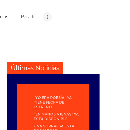
cias
Para ti
Últimas Noticias
“YO ERA POESÍA” YA
TIENE FECHA DE
ESTRENO
“EN MANOS AJENAS” YA
ESTÁ DISPONIBLE
UNA SORPRESA ESTÁ