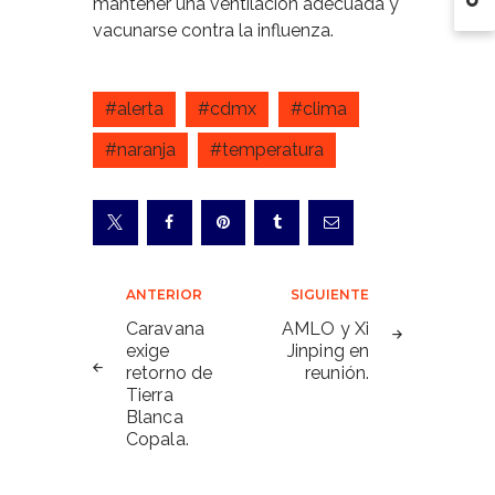
mantener una ventilación adecuada y
vacunarse contra la influenza.
#alerta
#cdmx
#clima
#naranja
#temperatura
Navegación
ANTERIOR
SIGUIENTE
de
Caravana
AMLO y Xi
exige
Jinping en
entradas
retorno de
reunión.
Tierra
Blanca
Copala.