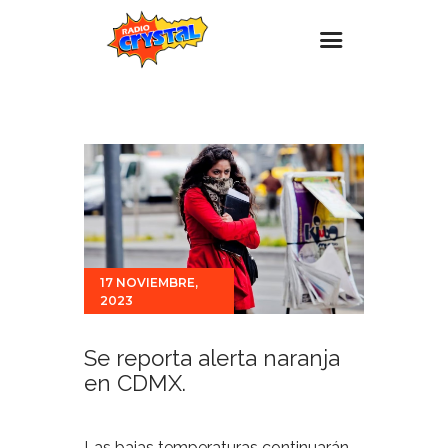
Inicio – Radio Crystal
Estaciones
Eventos
Promociones
Noticias
17 NOVIEMBRE,
Para ti
2023
Contacto
Se reporta alerta naranja
en CDMX.
Las bajas temperaturas continuarán