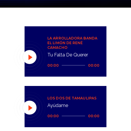
LA ARROLLADORA BANDA
EL LIMÓN DE RENÉ
CAMACHO
Tu Falta De Querer
Reproductor
00:00
00:00
de
audio
LOS DOS DE TAMAULIPAS
Ayúdame
Reproductor
00:00
00:00
de
audio