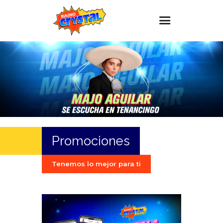
Inicio – Radio Crystal
Estaciones
Eventos
Promociones
Noticias
Promociones
Para ti
Contacto
Tenemos lo mejor para ti