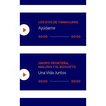
audio
LOS DOS DE TAMAULIPAS
Ayúdame
Reproductor
00:00
00:00
de
audio
GRUPO FRONTERA,
MALUMA Y EL BOGUETO
Una Vida Juntos
Reproductor
00:00
00:00
de
audio