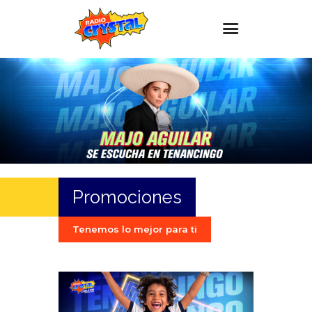
Inicio – Radio Crystal
Estaciones
Eventos
Promociones
Noticias
Promociones
Para ti
Contacto
Tenemos lo mejor para ti