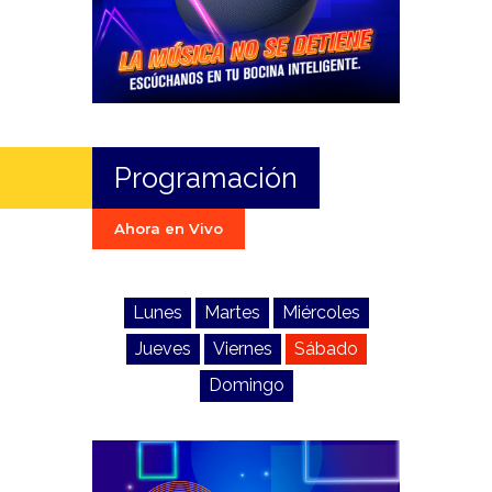
Programación
Ahora en Vivo
Lunes
Martes
Miércoles
Jueves
Viernes
Sábado
Domingo