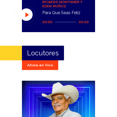
RICARDO MONTANER Y
EDEN MUÑOZ
Para Que Seas Feliz
Reproductor
00:00
00:00
de
audio
Locutores
Ahora en Vivo