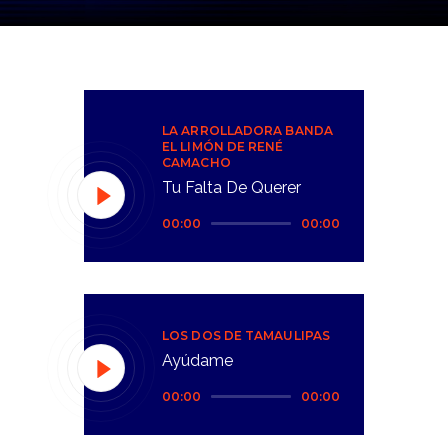
LA ARROLLADORA BANDA
EL LIMÓN DE RENÉ
CAMACHO
Tu Falta De Querer
Reproductor
00:00
00:00
de
audio
LOS DOS DE TAMAULIPAS
Ayúdame
Reproductor
00:00
00:00
de
audio