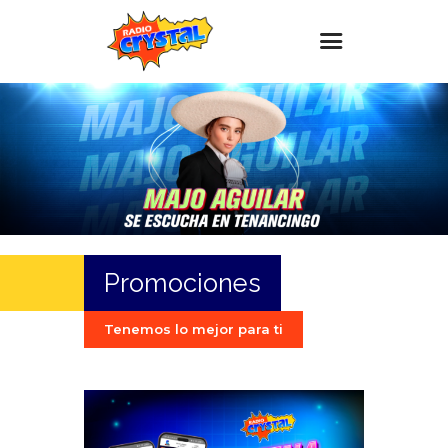
Inicio – Radio Crystal
Estaciones
Eventos
Promociones
Noticias
Promociones
Para ti
Contacto
Tenemos lo mejor para ti