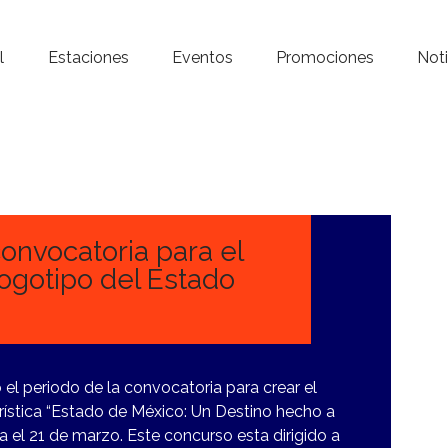
Inicio – Radio Crystal
l
Estaciones
Eventos
Promociones
Noti
Estaciones
Eventos
Promociones
Noticias
convocatoria para el
ogotipo del Estado
Para ti
Contacto
el periodo de la convocatoria para crear el
rística “Estado de México: Un Destino hecho a
 el 21 de marzo. Este concurso esta dirigido a