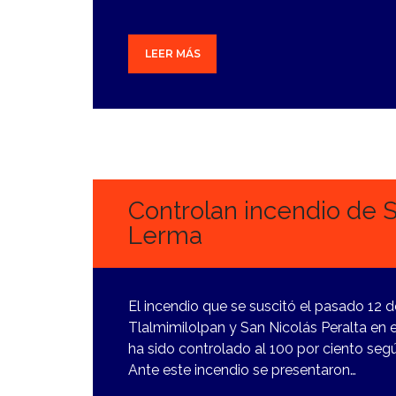
LEER MÁS
14
MARZO,
2024
Controlan incendio de S
Lerma
El incendio que se suscitó el pasado 12 
Tlalmimilolpan y San Nicolás Peralta en 
ha sido controlado al 100 por ciento seg
Ante este incendio se presentaron…