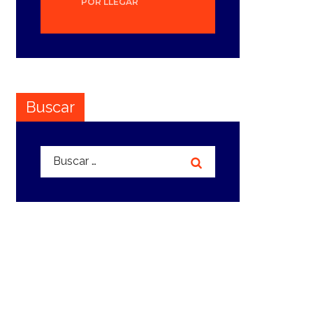
POR LLEGAR
Buscar
Buscar: