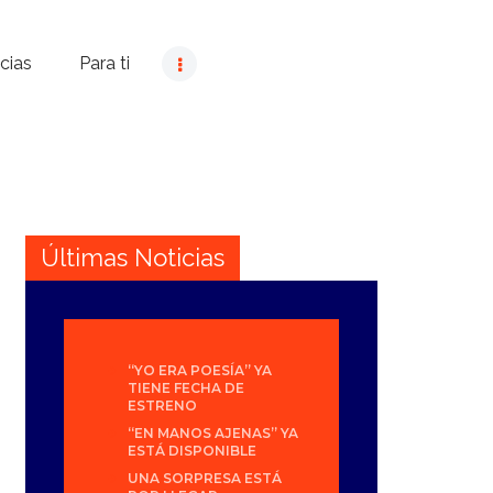
cias
Para ti
Últimas Noticias
“YO ERA POESÍA” YA
TIENE FECHA DE
ESTRENO
“EN MANOS AJENAS” YA
ESTÁ DISPONIBLE
UNA SORPRESA ESTÁ