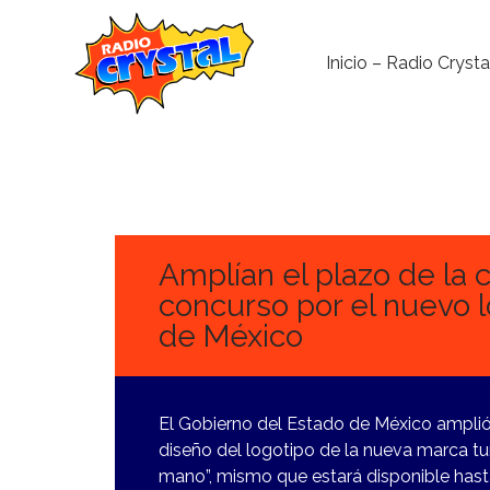
Inicio – Radio Crysta
15
MARZO,
2024
Amplían el plazo de la 
concurso por el nuevo l
de México
El Gobierno del Estado de México amplió 
diseño del logotipo de la nueva marca tu
mano”, mismo que estará disponible hasta